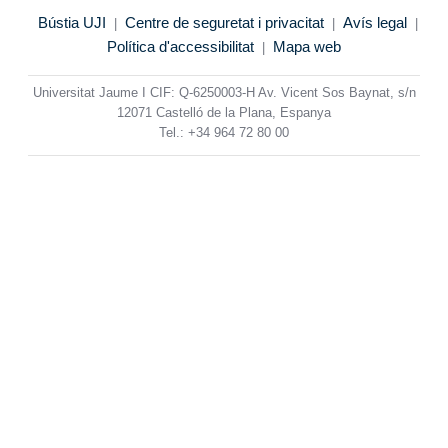
Bústia UJI
Centre de seguretat i privacitat
Avís legal
|
|
|
Política d'accessibilitat
Mapa web
|
Universitat Jaume I CIF: Q-6250003-H Av. Vicent Sos Baynat, s/n
12071 Castelló de la Plana, Espanya
Tel.: +34 964 72 80 00